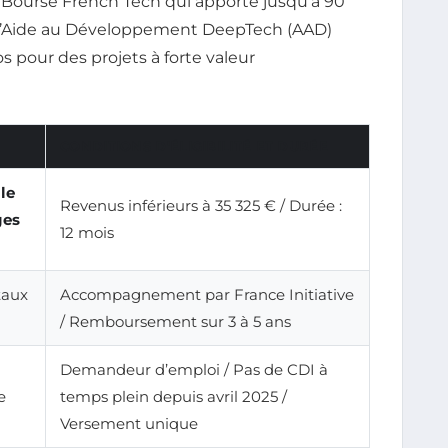
a Bourse French Tech qui apporte jusqu’à 90
ue l’Aide au Développement DeepTech (AAD)
s pour des projets à forte valeur
CONDITIONS D’ÉLIGIBILITÉ ET DURÉE
le
Revenus inférieurs à 35 325 € / Durée :
ges
12 mois
taux
Accompagnement par France Initiative
/ Remboursement sur 3 à 5 ans
Demandeur d’emploi / Pas de CDI à
e
temps plein depuis avril 2025 /
Versement unique