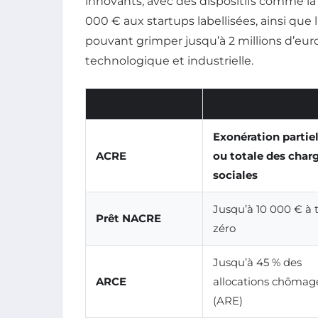
innovants, avec des dispositifs comme l
000 € aux startups labellisées, ainsi q
pouvant grimper jusqu’à 2 millions d’euro
technologique et industrielle.
NOM DE L’AIDE
MONTANT
Exonération partiel
ACRE
ou totale des char
sociales
Jusqu’à 10 000 € à 
Prêt NACRE
zéro
Jusqu’à 45 % des
ARCE
allocations chômag
(ARE)