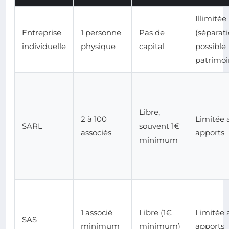
Illimitée
Entreprise
1 personne
Pas de
(séparat
individuelle
physique
capital
possible
patrimoi
Libre,
2 à 100
Limitée 
SARL
souvent 1€
associés
apports
minimum
1 associé
Libre (1€
Limitée 
SAS
minimum
minimum)
apports