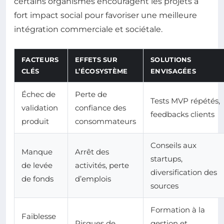
certains organismes encouragent les projets à
fort impact social pour favoriser une meilleure
intégration commerciale et sociétale.
FACTEURS
EFFETS SUR
SOLUTIONS
CLÉS
L’ÉCOSYSTÈME
ENVISAGÉES
Échec de
Perte de
Tests MVP répétés,
validation
confiance des
feedbacks clients
produit
consommateurs
Conseils aux
Manque
Arrêt des
startups,
de levée
activités, perte
diversification des
de fonds
d’emplois
sources
Formation à la
Faiblesse
Risques de
gestion et