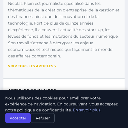
Nicolas Klein est journaliste spécialisé dans les
thématiques de la création d’entreprise, de la gestion et
des finances, ainsi que de l’innovation et de la
technologie. Fort de plus de quinze années
d’expérience, il a couvert l’actualité des start-up, les
levées de fonds et les mutations du secteur numérique.
Son travail s’attache à décrypter les enjeux
économiques et techniques qui façonnent le monde
des affaires contemporain.
VOIR TOUS LES ARTICLES
ARTICLES SIMILAIRES
Nous utilisons des cookies pour améliorer votre
expérience de navigation. En poursuivant, vous acceptez
notre politique de confidentialité.
En savoir plus
Accepter
Refuser