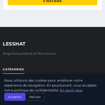
S'INSCRIRE
LESSHAT
Blog d'actualités et d'informations
CATÉGORIES
Nous utilisons des cookies pour améliorer votre
CRÉATION D’ENTREPRISE
expérience de navigation. En poursuivant, vous acceptez
GESTION ET FINANCES
notre politique de confidentialité.
En savoir plus
INNOVATION ET TECHNOLOGIE
Accepter
Refuser
JURIDIQUE ET FISCALITÉ