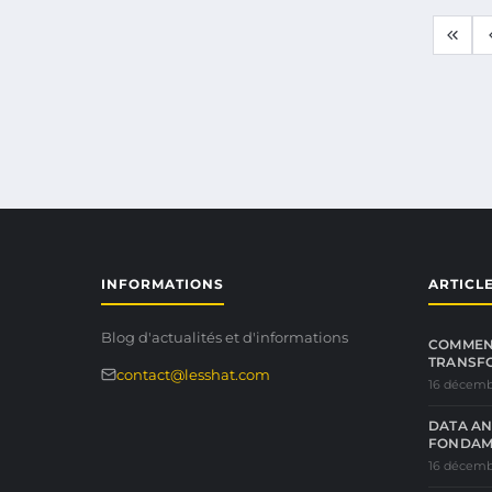
INFORMATIONS
ARTICL
Blog d'actualités et d'informations
COMMENT
TRANSFO
contact@lesshat.com
16 décemb
DATA AN
FONDAM
16 décemb