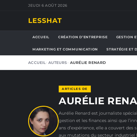
JEUDI 6 AOÛT 2026
LESSHAT
ACCUEIL
CRÉATION D’ENTREPRISE
GESTION E
MARKETING ET COMMUNICATION
STRATÉGIE ET
ACCUEIL
AUTEURS
AURÉLIE RENARD
ARTICLES DE
AURÉLIE REN
Aurélie Renard est journaliste spécial
gestion et les finances ainsi que l’i
ans d’expérience, elle a couvert des 
aux mutations du secteur industriel l