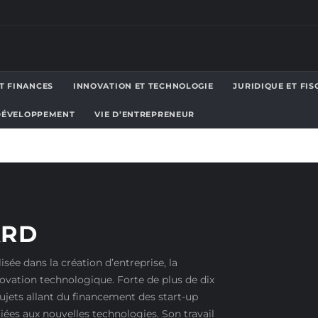
T FINANCES
INNOVATION ET TECHNOLOGIE
JURIDIQUE ET FIS
 DÉVELOPPEMENT
VIE D’ENTREPRENEUR
ARD
isée dans la création d’entreprise, la
nnovation technologique. Forte de plus de dix
sujets allant du financement des start-up
iées aux nouvelles technologies. Son travail