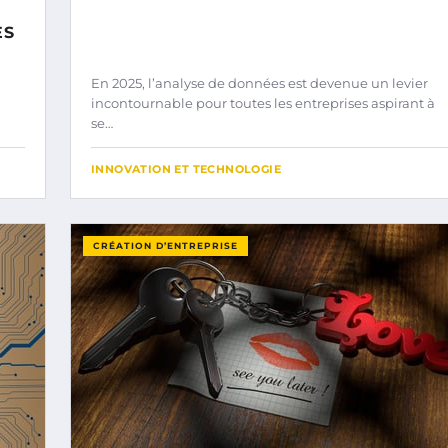
ES
En 2025, l’analyse de données est devenue un levier
incontournable pour toutes les entreprises aspirant à
se…
INNOVATION ET TECHNOLOGIE
CRÉATION D’ENTREPRISE