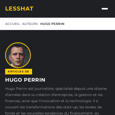
LESSHAT
ACCUEIL
AUTEURS
HUGO PERRIN
ARTICLES DE
HUGO PERRIN
Hugo Perrin est journaliste, spécialisé depuis une dizaine
d’années dans la création d’entreprise, la gestion et les
finances, ainsi que l’innovation et la technologie. Il a
couvert les transformations des start-up, les levées de
fonds et les nouvelles tendances du financement, en