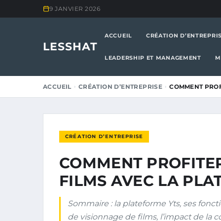
9 JANVIER 2026
ACCUEIL
CRÉATION D’ENTREPRI
LESSHAT
LEADERSHIP ET MANAGEMENT
M
ACCUEIL
CRÉATION D’ENTREPRISE
COMMENT PROF
CRÉATION D’ENTREPRISE
COMMENT PROFITER
FILMS AVEC LA PLA
Sommaire : la plateforme Yts, ses fonc
de visionnage de films, l’impact de la 